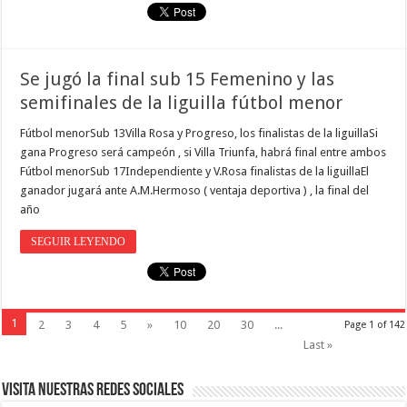
Se jugó la final sub 15 Femenino y las
semifinales de la liguilla fútbol menor
Fútbol menorSub 13Villa Rosa y Progreso, los finalistas de la liguillaSi
gana Progreso será campeón , si Villa Triunfa, habrá final entre ambos
Fútbol menorSub 17Independiente y V.Rosa finalistas de la liguillaEl
ganador jugará ante A.M.Hermoso ( ventaja deportiva ) , la final del
año
SEGUIR LEYENDO
1
2
3
4
5
»
10
20
30
...
Page 1 of 142
Last »
VISITA NUESTRAS REDES SOCIALES